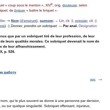
e
uet
«
coup
sous
le
menton
»,
XIV
;
orig
.
douteuse
;
selon
iquet
,
de
briquer
«
battre
le
briquet
».
lier
.
⇒
Nom
(
d
'
emprunt
),
surnom
;
→
Lin
,
cit
.
1
;
pressier
,
cit
.
||
mie
).
||
Donner
,
prendre
un
sobriquet
.
—
Par
anal
.
Désignation
nnus
que
par
un
sobriquet
tiré
de
leur
profession
,
de
leur
de
leurs
qualités
morales
.
Ce
sobriquet
devenait
le
nom
de
rs
de
leur
affranchissement
.
IX
,
p
.
526
.
ю работу
soc
om, qui le plus souvent se donne à une personne par derision,
 ou sur quelque singularité. Sobriquet offensant, injurieux,