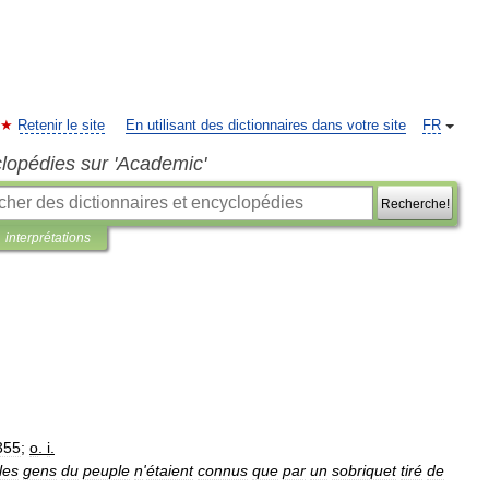
Retenir le site
En utilisant des dictionnaires dans votre site
FR
clopédies sur 'Academic'
Recherche!
interprétations
355
;
o
.
i
.
les
gens
du
peuple
n
'
étaient
connus
que
par
un
sobriquet
tiré
de