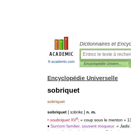
Dictionnaires et Ency
fr-academic.com
Encyclopédie Universelle
Encyclopédie Universelle
sobriquet
sobriquet
sobriquet
[
sɔbrikɛ
]
n
.
m
.
e
•
soubriquet
XV
; «
coup
sous
le
menton
»
1
♦
Surnom
familier
,
souvent
moqueur
.
«
Jadis