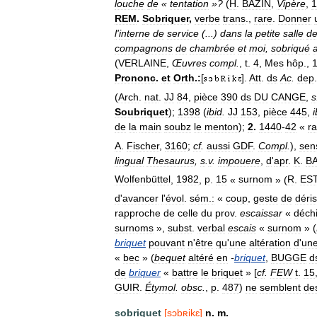
louche
de
«
tentation
»?
(
H
.
BAZIN
,
Vipère
,
1
REM
.
Sobriquer
,
verbe
trans
.,
rare
.
Donner
l
'
interne
de
service
(...)
dans
la
petite
salle
d
compagnons
de
chambrée
et
moi
,
sobriqué
a
(
VERLAINE
,
Œuvres
compl
.
,
t
.
4
,
Mes
hôp
.,
Prononc
.
et
Orth
.
:
[
].
Att
.
ds
Ac
.
dep
(
Arch
.
nat
.
JJ
84
,
pièce
390
ds
DU
CANGE
,
s
Soubriquet
);
1398
(
ibid
.
JJ
153
,
pièce
445
,
i
de
la
main
soubz
le
menton
);
2
.
1440
-
42
«
ra
A
.
Fischer
,
3160
;
cf
.
aussi
GDF
.
Compl
.
),
sen
lingual
Thesaurus
,
s
.
v
.
impouere
,
d
'
apr
.
K
.
B
Wolfenbüttel
,
1982
,
p
.
15
«
surnom
» (
R
.
ES
d
'
avancer
l
'
évol
.
sém
.
:
«
coup
,
geste
de
déri
rapproche
de
celle
du
prov
.
escaissar
«
déchi
surnoms
»,
subst
.
verbal
escais
«
surnom
» (
briquet
pouvant
n
'
être
qu
'
une
altération
d
'
un
«
bec
» (
bequet
altéré
en
-
briquet
,
BUGGE
d
de
briquer
«
battre
le
briquet
» [
cf
.
FEW
t
.
15
GUIR
.
Étymol
.
obsc
.
,
p
.
487
)
ne
semblent
de
sobriquet
[
sɔbʀikɛ
]
n
.
m
.