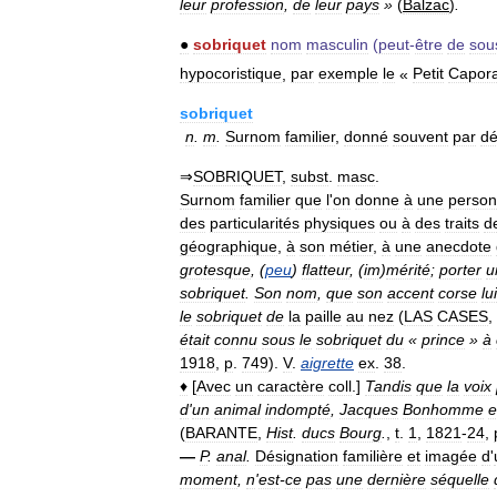
leur
profession
,
de
leur
pays
»
(
Balzac
)
.
●
sobriquet
nom
masculin
(
peut
-
être
de
sou
hypocoristique
,
par
exemple
le
«
Petit
Capora
sobriquet
n
.
m
.
Surnom
familier
,
donné
souvent
par
dé
⇒
SOBRIQUET
,
subst
.
masc
.
Surnom
familier
que
l
'
on
donne
à
une
perso
des
particularités
physiques
ou
à
des
traits
d
géographique
,
à
son
métier
,
à
une
anecdote
grotesque
, (
peu
)
flatteur
, (
im
)
mérité
;
porter
u
sobriquet
.
Son
nom
,
que
son
accent
corse
lui
le
sobriquet
de
la
paille
au
nez
(
LAS
CASES
,
était
connu
sous
le
sobriquet
du
«
prince
»
à
1918
,
p
.
749
).
V
.
aigrette
ex
.
38
.
♦
[
Avec
un
caractère
coll
.]
Tandis
que
la
voix
d
'
un
animal
indompté
,
Jacques
Bonhomme
e
(
BARANTE
,
Hist
.
ducs
Bourg
.
,
t
.
1
,
1821
-
24
,
—
P
.
anal
.
Désignation
familière
et
imagée
d
'
moment
,
n
'
est
-
ce
pas
une
dernière
séquelle