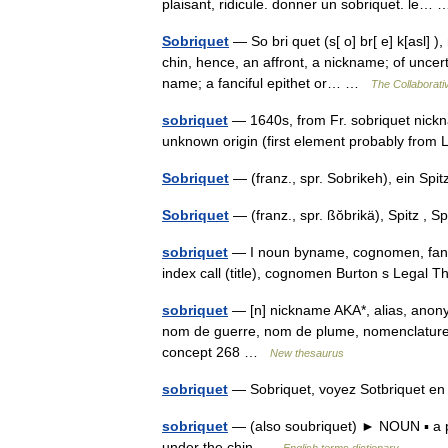
plaisant, ridicule. donner un sobriquet. le
Sobriquet
— So bri quet (s[ o] br[ e] k[asl] 
chin, hence, an affront, a nickname; of uncert
name; a fanciful epithet or… …
The Collaborativ
sobriquet
— 1640s, from Fr. sobriquet nickna
unknown origin (first element probably from
Sobriquet
— (franz., spr. Sobrikeh), ein Sp
Sobriquet
— (franz., spr. ßŏbrikä), Spitz 
sobriquet
— I noun byname, cognomen, fanci
index call (title), cognomen Burton s Legal
sobriquet
— [n] nickname AKA*, alias, anony
nom de guerre, nom de plume, nomenclature
concept 268 …
New thesaurus
sobriquet
— Sobriquet, voyez Sotbriquet 
sobriquet
— (also soubriquet) ► NOUN ▪ a pe
under the chin …
English terms dictionary