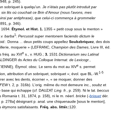
948
,
p
.
245
).
un
sobriquet
à
quelqu
'
un
.
Je
n
'
étais
pas
plutôt
introduit
par
e
six
lits
où
couchait
ce
Brin
d
'
Amour
(
nous
l
'
avons
,
mes
insi
par
antiphrase
),
que
celui
-
ci
commença
à
grommeler
1891
,
p
.
346
).
.
1694
.
Étymol
.
et
Hist
.
1
.
1355
«
petit
coup
sous
le
menton
»
1
.
v
.
barba
:
Percussit
super
mentonem
faciendo
dictum
le
bid
.
:
Donna
...
deux
petits
coups
appellez
Soubzbriquez
,
des
dois
illerie
,
moquerie
» (
LEFRANC
,
Champion
des
Dames
,
Livre
III
,
éd
.
e
s
fréq
.
au
XVI
s
.,
v
.
HUG
.;
3
.
1531
Dictionarium
seu
Latinal
ALDINGER
ds
Actes
du
Colloque
Internat
.
de
Lexicogr
.
,
e
TIENNE
).
Étymol
.
obsc
.
Le
sens
du
mot
au
XIV
s
.
permet
1
-
5
sion
,
attribution
d
'
un
sobriquet
,
sobriquet
»;
évol
.
que
BL
.-
W
.
rer
avec
les
dents
,
écorner
», «
se
moquer
,
donner
des
FEW
t
.
2
,
p
.
316b
).
L
'
orig
.
même
du
mot
demeure
inc
.,
soubz
et
e
base
qui
échappe
(
cf
.
DAUZAT
Ling
.
fr
.
,
p
.
259
).
Ni
le
lat
.
beccus
s
Romania
t
.
31
,
1874
,
p
.
158
),
ni
le
m
.
néerl
.
bricke
(
-
briquet
dér
.
,
p
.
278a
]
désignant
p
.
anal
.
une
chiquenaude
[
sous
le
menton
],
s
étymons
satisfaisants
.
Fréq
.
abs
.
littér
.
:
120
.