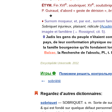
e
e
ÉTYM
.
Fin
XVI
;
soubriquet
,
XV
;
soubzbriq
P
.
Guiraud
,
d
'
abord
«
geste
de
dérision
»,
br
❖
♦
Surnom
moqueur
,
et
,
par
ext
.,
surnom
fami
Sobriquet
injurieux
,
plaisant
,
ridicule
(
Acadé
imagée
et
familière
(→
Rossignol
,
cit
.
5
).
0
Jadis
les
gens
du
peuple
n
'
étaient
co
pays
,
de
leur
conformation
physique
ou
la
famille
bourgeoise
qu
'
ils
fondaient
lo
Balzac
,
la
Recherche
de
l
'
absolu
,
Pl
.,
t
.
Encyclopédie
Universelle
.
2012
.
Игры ⚽
Поможем решить контрольну
sobriété
Regardez d'autres dictionnaires:
sobriquet
— SOBRIQUET. s. m. Sorte de surn
& qui est fondé sur quelque défaut personnel,