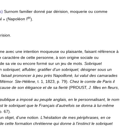
s
)
Surnom
familier
donné
par
dérision
,
moquerie
ou
comme
er
l
» (
Napoléon
I
).
rision
.
nne
avec
une
intention
moqueuse
ou
plaisante
,
faisant
référence
à
e
caractère
de
cette
personne
,
à
son
origine
sociale
ou
de
sa
vie
ou
encore
formé
sur
un
jeu
de
mots
.
Sobriquet
n
sobriquet
;
affubler
,
gratifier
d
'
un
sobriquet
;
désigner
sous
un
faisait
prononcer
à
peu
près
Napoilloné
,
lui
valut
des
camarades
Mémor
.
Ste
-
Hélène
,
t
.
1
,
1823
,
p
.
79
).
Chez
le
comte
de
Paris
il
cause
de
son
élégance
et
de
sa
fierté
(
PROUST
,
J
.
filles
en
fleurs
,
publique
a
imposé
au
peuple
anglais
,
en
le
personnalisant
,
le
nom
st
le
sobriquet
que
le
Français
d
'
autrefois
se
donna
à
lui
-
même
p
.
67
).
un
objet
,
d
'
une
notion
.
L
'
hésitation
de
mes
périphrases
,
en
ce
de
cette
formation
chrétienne
qui
donne
à
l
'
instinct
le
sobriquet