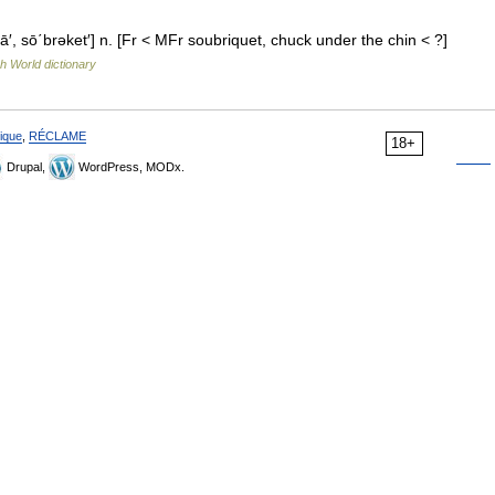
ā′, sō΄brəket′] n. [Fr < MFr soubriquet, chuck under the chin < ?]
h World dictionary
ique
,
RÉCLAME
18+
Drupal,
WordPress, MODx.