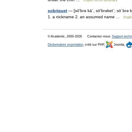
sobriquet
— [sō′brə kā΄, sō′brəket΄; sō΄brə k
1. a nickname 2. an assumed name …
Englis
© Academic, 2000-2026
Contactez-nous:
Support techn
Dictionnaires exportation
, créé sur PHP,
Joomla,