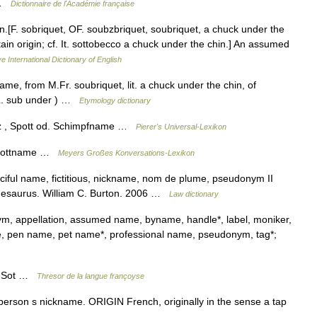
… …
Dictionnaire de l'Académie française
), n.[F. sobriquet, OF. soubzbriquet, soubriquet, a chuck under the
ain origin; cf. It. sottobecco a chuck under the chin.] An assumed
e International Dictionary of English
me, from M.Fr. soubriquet, lit. a chuck under the chin, of
 L. sub under ) …
Etymology dictionary
itz , Spott od. Schimpfname …
Pierer's Universal-Lexikon
, Spottname …
Meyers Großes Konversations-Lexikon
ful name, fictitious, nickname, nom de plume, pseudonym II
 Thesaurus. William C. Burton. 2006 …
Law dictionary
m, appellation, assumed name, byname, handle*, label, moniker,
, pen name, pet name*, professional name, pseudonym, tag*;
en Sot …
Thresor de la langue françoyse
rson s nickname. ORIGIN French, originally in the sense a tap